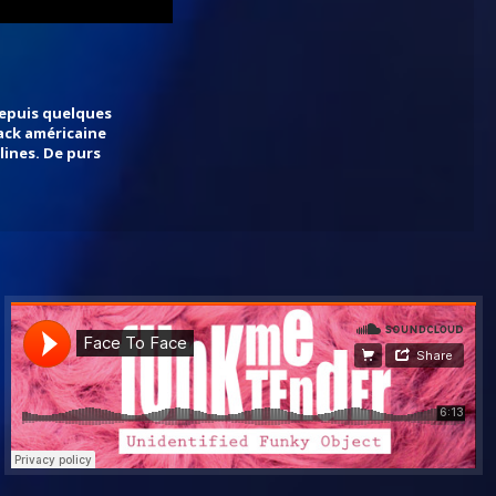
epuis quelques 

ck américaine 

ines. De purs 
